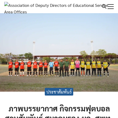
Skip
to
Search
content
for:
ประชาสัมพันธ์
ภาพบรรยากาศ กิจกรรมฟุตบอล
สานสัมพันธ์ สมาคมรอง ผอ. สพท.