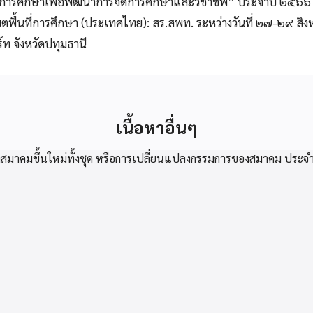
รการศึกษาเพื่อพัฒนาการจัดการศึกษาและวิชาชีพ” ประจำปี ๒๕๖๖ 
พื้นที่การศึกษา (ประเทศไทย): สร.สพท. ระหว่างวันที่ ๒๗-๒๙ ส
์ท จังหวัดปทุมธานี
เนื้อหาอื่นๆ