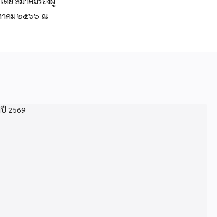
โดย สมาคมรองผู้
ิงหาคม ๒๕๖๖ ณ